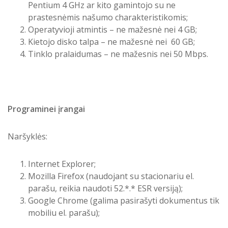
Pentium 4 GHz ar kito gamintojo su ne
prastesnėmis našumo charakteristikomis;
Operatyvioji atmintis – ne mažesnė nei 4 GB;
Kietojo disko talpa – ne mažesnė nei 60 GB;
Tinklo pralaidumas – ne mažesnis nei 50 Mbps.
Programinei įrangai
Naršyklės:
Internet Explorer;
Mozilla Firefox (naudojant su stacionariu el.
parašu, reikia naudoti 52.*.* ESR versiją);
Google Chrome (galima pasirašyti dokumentus tik
mobiliu el. parašu);