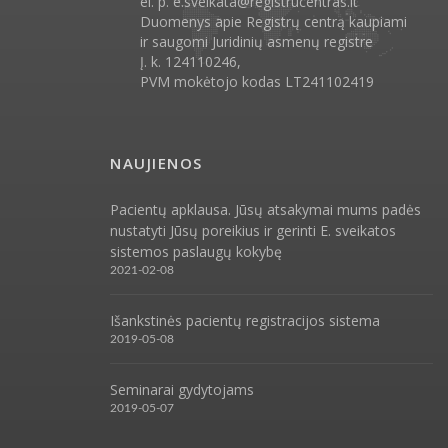
el. p.
e.sveikata@registrucentras.lt
Duomenys apie Registrų centrą kaupiami
ir saugomi Juridinių asmenų registre
Į. k. 124110246,
PVM mokėtojo kodas LT241102419
NAUJIENOS
Pacientų apklausa. Jūsų atsakymai mums padės
nustatyti Jūsų poreikius ir gerinti E. sveikatos
sistemos paslaugų kokybę
2021-02-08
Išankstinės pacientų registracijos sistema
2019-05-08
Seminarai gydytojams
2019-05-07